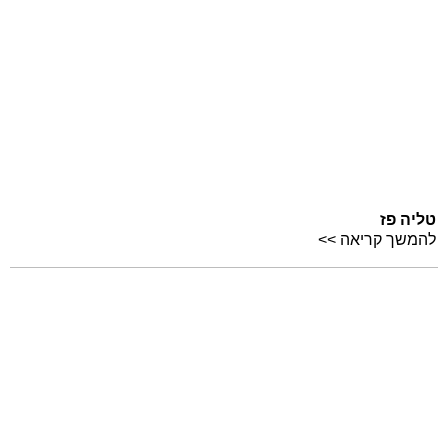
טליה פז
להמשך קריאה >>