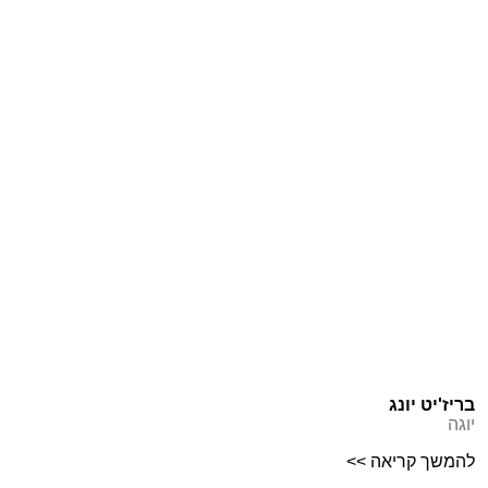
בריז'יט יונג
יוגה
להמשך קריאה >>